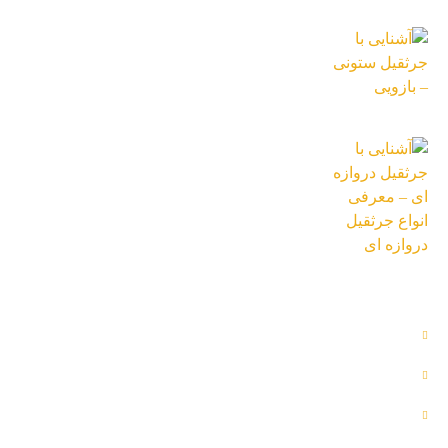
13 دی 1402
آشنایی با جرثقیل ستونی – بازویی
13 دی 1402
آشنایی با جرثقیل دروازه ای – معرفی انواع
جرثقیل دروازه ای
26 تیر 1402
دسترسی سریع
بلاگ
پروژه ها
تماس با ما