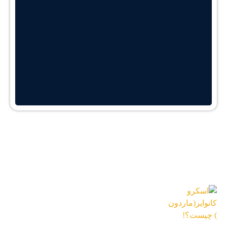
آخرین اخبار
اسکرو کانوایر(ماردون) چیست؟!