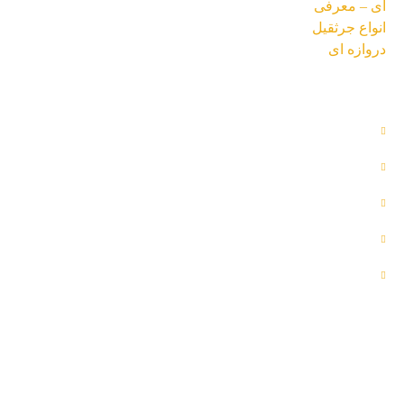
26 تیر 1402
دسترسی سریع
بلاگ
پروژه ها
تماس با ما
درباره ما
رضایت مشتریان
اطلاعات تماس
خیابان ولیعصر - قبل از تقاطع فاطمی - خیابان شهید
صدر - پلاک 35 - طبقه دوم - واحد 7