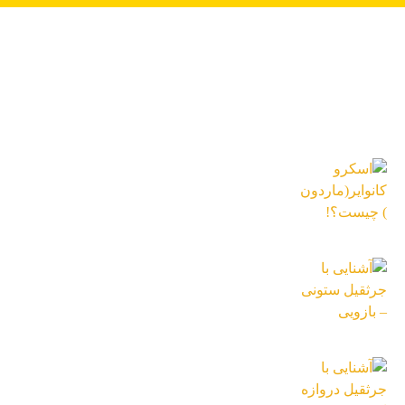
آخرین اخبار
اسکرو کانوایر(ماردون) چیست؟!
13 دی 1402
آشنایی با جرثقیل ستونی – بازویی
13 دی 1402
آشنایی با جرثقیل دروازه ای – معرفی انواع
جرثقیل دروازه ای