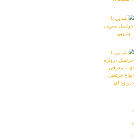
13 دی 1402
آشنایی با جرثقیل ستونی – بازویی
13 دی 1402
آشنایی با جرثقیل دروازه ای – معرفی انواع
جرثقیل دروازه ای
26 تیر 1402
دسترسی سریع
بلاگ
پروژه ها
تماس با ما