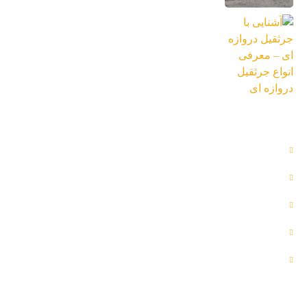
آشنایی با جرثقیل دروازه ای – معرفی انواع
جرثقیل دروازه ای
26 تیر 1402
دسترسی سریع
بلاگ
پروژه ها
تماس با ما
درباره ما
رضایت مشتریان
اطلاعات تماس