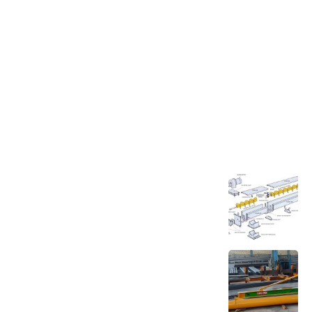
آخرین اخبار
اسکرو کانوایر(ماردون) چیست؟!
13 دی 1402
آشنایی با جرثقیل ستونی – بازویی
13 دی 1402