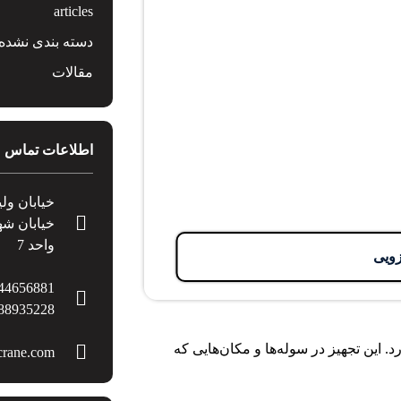
articles
دسته بندی نشده
مقالات
اطلاعات تماس
خیابان ول
واحد 7
زویی
8935228 09120560156-09125970024
. این تجهیز در سوله‌ها و مکان‌هایی که
crane.com