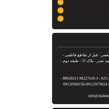
0
2
4
یعصر - قبل از تقاطع فاطمی -
خیابان شهید صدر - پلاک 35 - طبقه دوم -
021-44656881 - 88227630-3 88928211 -
8
info@shahin