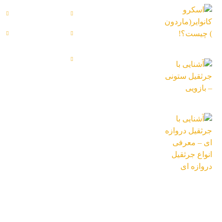
اسکرو
بلاگ
پ
کانوایر(ماردون)
چیست؟!
تماس با ما
د
13 دی 1402
رضایت
مشتریان
آشنایی با جرثقیل
ستونی – بازویی
13 دی 1402
آشنایی با جرثقیل
دروازه ای – معرفی
انواع جرثقیل دروازه
ای
26 تیر 1402
تمامی حق